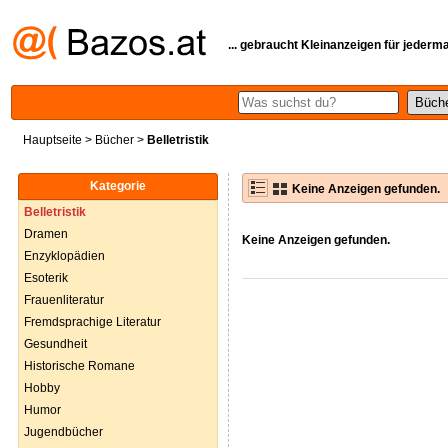
... gebraucht Kleinanzeigen für jederm
Hauptseite
>
Bücher
>
Belletristik
Kategorie
Keine Anzeigen gefunden.
Belletristik
Dramen
Keine Anzeigen gefunden.
Enzyklopädien
Esoterik
Frauenliteratur
Fremdsprachige Literatur
Gesundheit
Historische Romane
Hobby
Humor
Jugendbücher