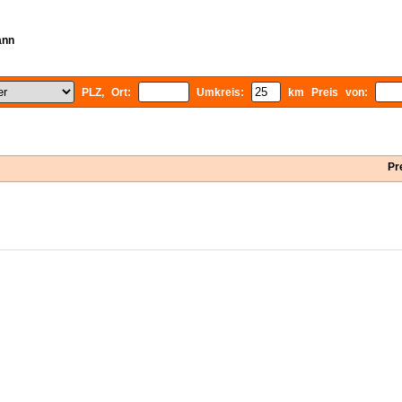
ann
PLZ, Ort:
Umkreis:
km Preis von:
Pr