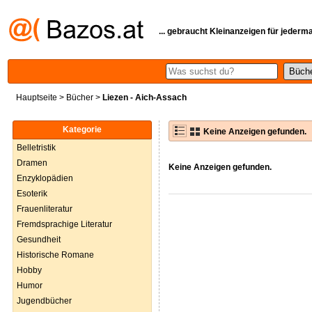
... gebraucht Kleinanzeigen für jederm
Hauptseite
>
Bücher
>
Liezen - Aich-Assach
Kategorie
Keine Anzeigen gefunden.
Belletristik
Dramen
Keine Anzeigen gefunden.
Enzyklopädien
Esoterik
Frauenliteratur
Fremdsprachige Literatur
Gesundheit
Historische Romane
Hobby
Humor
Jugendbücher