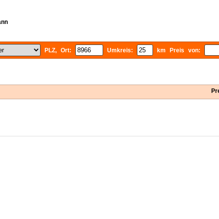
ann
PLZ, Ort:
Umkreis:
km Preis von:
Pr