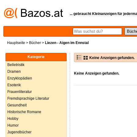
... gebraucht Kleinanzeigen für jederm
Hauptseite
>
Bücher
>
Liezen - Aigen im Ennstal
Kategorie
Keine Anzeigen gefunden.
Belletristik
Dramen
Keine Anzeigen gefunden.
Enzyklopädien
Esoterik
Frauenliteratur
Fremdsprachige Literatur
Gesundheit
Historische Romane
Hobby
Humor
Jugendbücher