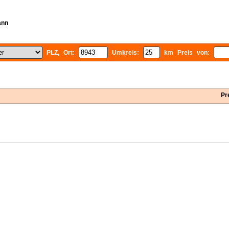
ann
PLZ, Ort:
Umkreis:
km Preis von:
Pr