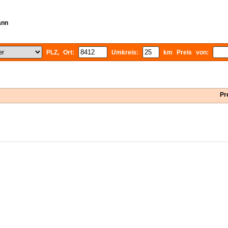
ann
PLZ, Ort:
Umkreis:
km Preis von:
Pr