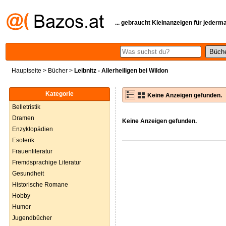
... gebraucht Kleinanzeigen für jederm
Hauptseite
>
Bücher
>
Leibnitz - Allerheiligen bei Wildon
Kategorie
Keine Anzeigen gefunden.
Belletristik
Dramen
Keine Anzeigen gefunden.
Enzyklopädien
Esoterik
Frauenliteratur
Fremdsprachige Literatur
Gesundheit
Historische Romane
Hobby
Humor
Jugendbücher