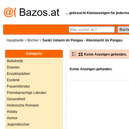
... gebraucht Kleinanzeigen für jederm
Hauptseite
>
Bücher
>
Sankt Johann im Pongau - Altenmarkt im Pongau
Kategorie
Keine Anzeigen gefunden.
Belletristik
Dramen
Keine Anzeigen gefunden.
Enzyklopädien
Esoterik
Frauenliteratur
Fremdsprachige Literatur
Gesundheit
Historische Romane
Hobby
Humor
Jugendbücher