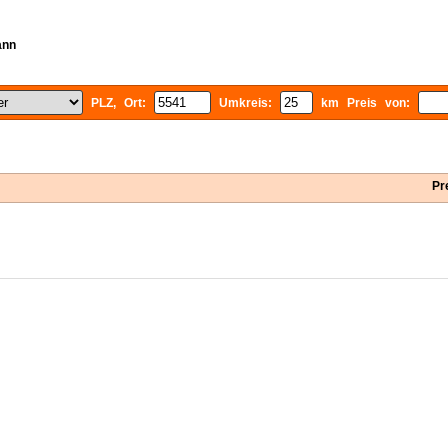
ann
PLZ, Ort:
Umkreis:
km Preis von:
Pr