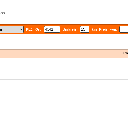
ann
PLZ, Ort:
Umkreis:
km Preis von:
Pr