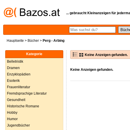
... gebraucht Kleinanzeigen für jederm
Hauptseite
>
Bücher
>
Perg - Arbing
Kategorie
Keine Anzeigen gefunden.
Belletristik
Dramen
Keine Anzeigen gefunden.
Enzyklopädien
Esoterik
Frauenliteratur
Fremdsprachige Literatur
Gesundheit
Historische Romane
Hobby
Humor
Jugendbücher