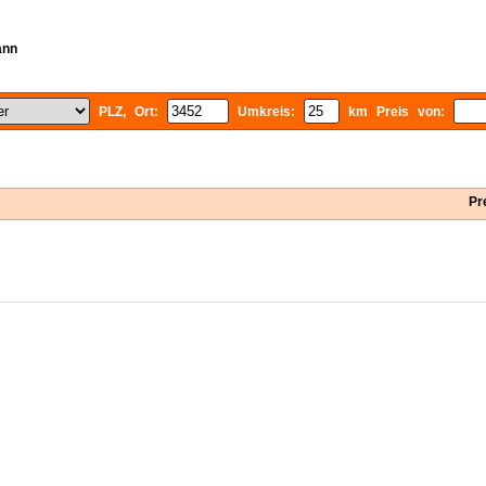
ann
PLZ, Ort:
Umkreis:
km Preis von:
Pr