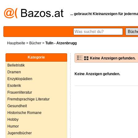
... gebraucht Kleinanzeigen für jederm
Hauptseite
>
Bücher
>
Tulln - Atzenbrugg
Kategorie
Keine Anzeigen gefunden.
Belletristik
Dramen
Keine Anzeigen gefunden.
Enzyklopädien
Esoterik
Frauenliteratur
Fremdsprachige Literatur
Gesundheit
Historische Romane
Hobby
Humor
Jugendbücher