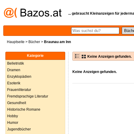
... gebraucht Kleinanzeigen für jederm
Hauptseite
>
Bücher
>
Braunau am Inn
Kategorie
Keine Anzeigen gefunden.
Belletristik
Dramen
Keine Anzeigen gefunden.
Enzyklopädien
Esoterik
Frauenliteratur
Fremdsprachige Literatur
Gesundheit
Historische Romane
Hobby
Humor
Jugendbücher