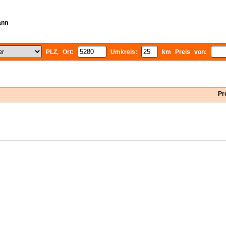
ann
PLZ, Ort:
Umkreis:
km Preis von:
Pr