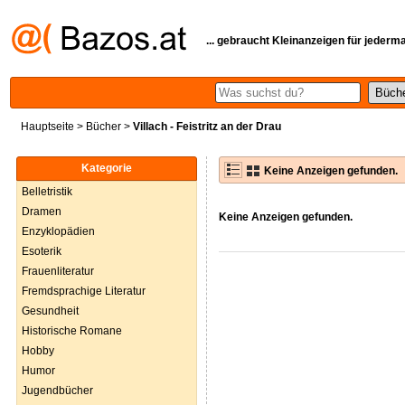
... gebraucht Kleinanzeigen für jederm
Hauptseite
>
Bücher
>
Villach - Feistritz an der Drau
Kategorie
Keine Anzeigen gefunden.
Belletristik
Dramen
Keine Anzeigen gefunden.
Enzyklopädien
Esoterik
Frauenliteratur
Fremdsprachige Literatur
Gesundheit
Historische Romane
Hobby
Humor
Jugendbücher