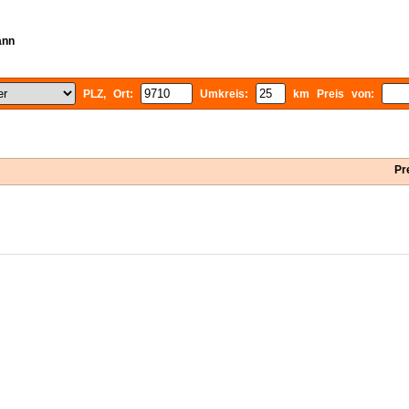
ann
PLZ, Ort:
Umkreis:
km Preis von:
Pr