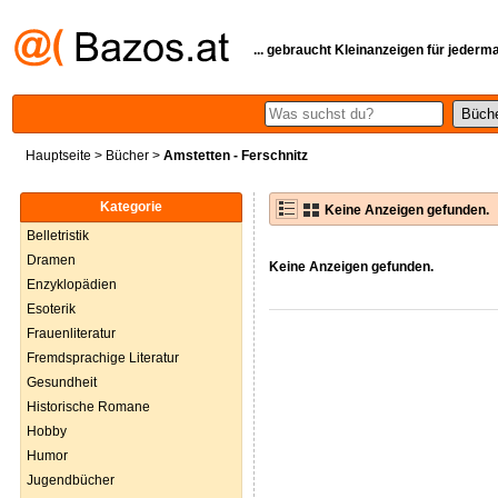
... gebraucht Kleinanzeigen für jederm
Hauptseite
>
Bücher
>
Amstetten - Ferschnitz
Kategorie
Keine Anzeigen gefunden.
Belletristik
Dramen
Keine Anzeigen gefunden.
Enzyklopädien
Esoterik
Frauenliteratur
Fremdsprachige Literatur
Gesundheit
Historische Romane
Hobby
Humor
Jugendbücher