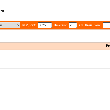
ann
PLZ, Ort:
Umkreis:
km Preis von:
Pr