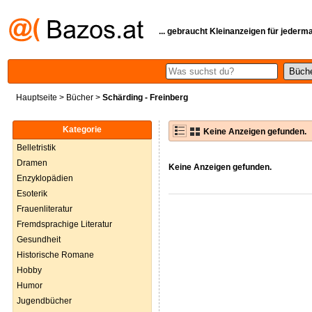
... gebraucht Kleinanzeigen für jederm
Hauptseite
>
Bücher
>
Schärding - Freinberg
Kategorie
Keine Anzeigen gefunden.
Belletristik
Dramen
Keine Anzeigen gefunden.
Enzyklopädien
Esoterik
Frauenliteratur
Fremdsprachige Literatur
Gesundheit
Historische Romane
Hobby
Humor
Jugendbücher