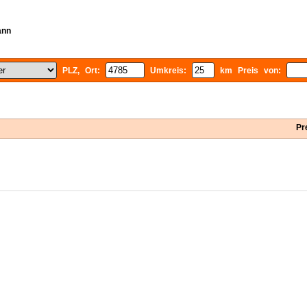
ann
PLZ, Ort:
Umkreis:
km Preis von:
Pr