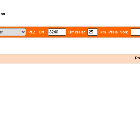
ann
PLZ, Ort:
Umkreis:
km Preis von:
Pr