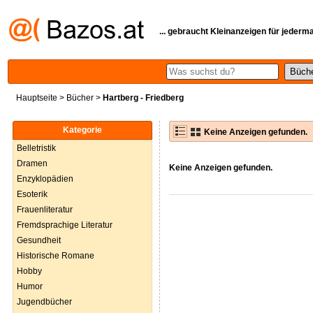
... gebraucht Kleinanzeigen für jederm
Hauptseite
>
Bücher
>
Hartberg - Friedberg
Kategorie
Keine Anzeigen gefunden.
Belletristik
Dramen
Keine Anzeigen gefunden.
Enzyklopädien
Esoterik
Frauenliteratur
Fremdsprachige Literatur
Gesundheit
Historische Romane
Hobby
Humor
Jugendbücher